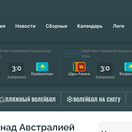
ия
Новости
Сборные
Календарь
Лиги
 Men’s Volleyball Championship
CAVA Men’s Volleyball Champio
Мужчины
6
2026
3:0
3:0
Казахстан
Шри-Ланка
Казах
Завершено
Завершено
ПЛЯЖНЫЙ ВОЛЕЙБОЛ
ВОЛЕЙБОЛ НА СНЕГУ
 над Австралией