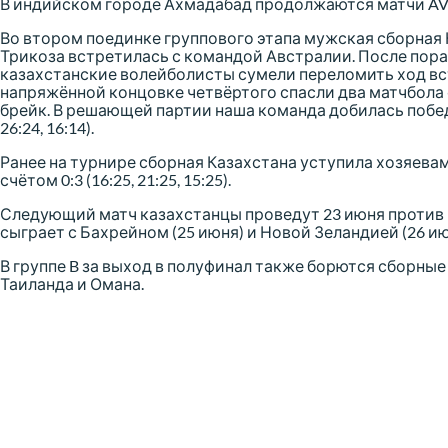
В индийском городе Ахмадабад продолжаются матчи AVC
Во втором поединке группового этапа мужская сборная
Трикоза встретилась с командой Австралии. После пора
казахстанские волейболисты сумели переломить ход встр
напряжённой концовке четвёртого спасли два матчбола с
брейк. В решающей партии наша команда добилась победы с
26:24, 16:14).
Ранее на турнире сборная Казахстана уступила хозяева
счётом 0:3 (16:25, 21:25, 15:25).
Следующий матч казахстанцы проведут 23 июня против 
сыграет с Бахрейном (25 июня) и Новой Зеландией (26 ию
В группе B за выход в полуфинал также борются сборные
Таиланда и Омана.