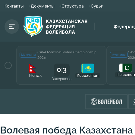
Контакты
Документы
Структура
Судьи
КАЗАХСТАНСКАЯ
Федерац
ФЕДЕРАЦИЯ
ВОЛЕЙБОЛА
CAVA Men’s Volleyball Championship
CAVA
Мужчины
Мужчины
2026
202
0:3
Пәкістан
Непал
Казахстан
Завершено
ВОЛЕЙБОЛ
Волевая победа Казахстана